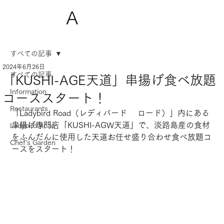
A
すべての記事
2024年6月26日
すべての記事
「KUSHI-AGE天道」串揚げ食べ放題
Information
コーススタート！
Restaurants
「Ladybird Road（レディバード 　ロード）」内にある
串揚げ専門店「KUSHI-AGW天道」で、淡路島産の食材
Ladybird Road
をふんだんに使用した天道お任せ盛り合わせ食べ放題コ
Chef's Garden
ースをスタート！