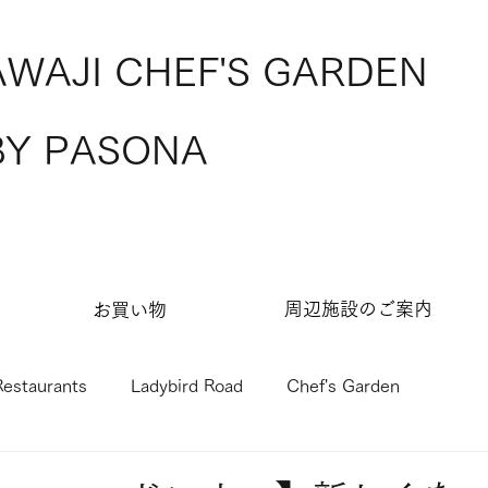
AWAJI CHEF'S GARDEN
BY PASONA
​周辺施設のご案内
お買い物​
Restaurants
Ladybird Road
Chef's Garden