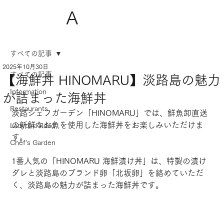
A
すべての記事
2025年10月30日
すべての記事
【海鮮丼 HINOMARU】淡路島の魅力
Information
が詰まった海鮮丼
Restaurants
淡路シェフガーデン「HINOMARU」では、鮮魚卸直送
の新鮮なお魚を使用した海鮮丼をお楽しみいただけま
Ladybird Road
す。
Chef's Garden
1番人気の「HINOMARU 海鮮漬け丼」は、特製の漬け
ダレと淡路島のブランド卵「北坂卵」を絡めていただ
く、淡路島の魅力が詰まった海鮮丼です。