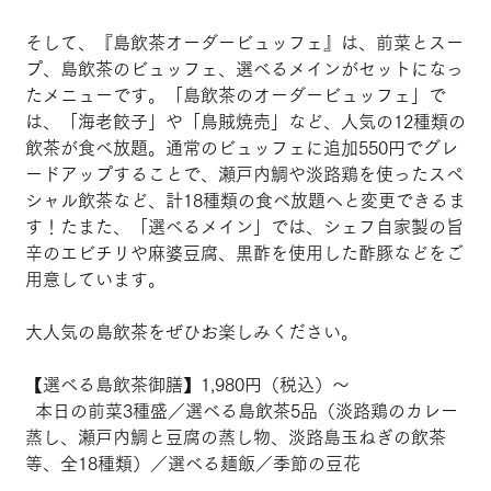
そして、『島飲茶オーダービュッフェ』は、前菜とスー
プ、島飲茶のビュッフェ、選べるメインがセットになっ
たメニューです。「島飲茶のオーダービュッフェ」で
は、「海老餃子」や「鳥賊焼売」など、人気の12種類の
飲茶が食べ放題。通常のビュッフェに追加550円でグレ
ードアップすることで、瀬戸内鯛や淡路鶏を使ったスペ
シャル飲茶など、計18種類の食べ放題へと変更できるま
す！たまた、「選べるメイン」では、シェフ自家製の旨
辛のエビチリや麻婆豆腐、黒酢を使用した酢豚などをご
用意しています。
大人気の島飲茶をぜひお楽しみください。
【選べる島飲茶御膳】1,980円（税込）～
  本日の前菜3種盛／選べる島飲茶5品（淡路鶏のカレー
蒸し、瀬戸内鯛と豆腐の蒸し物、淡路島玉ねぎの飲茶
等、全18種類）／選べる麺飯／季節の豆花