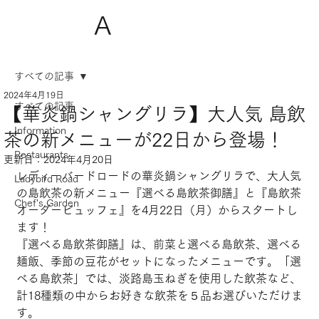
A
すべての記事
2024年4月19日
すべての記事
【華炎鍋シャングリラ】大人気 島飲
Information
茶の新メニューが22日から登場！
Restaurants
更新日：
2024年4月20日
レディーバードロードの華炎鍋シャングリラで、大人気
Ladybird Road
の島飲茶の新メニュー『選べる島飲茶御膳』と『島飲茶
Chef's Garden
オーダービュッフェ』を4月22日（月）からスタートし
ます！
『選べる島飲茶御膳』は、前菜と選べる島飲茶、選べる
麺飯、季節の豆花がセットになったメニューです。「選
べる島飲茶」では、淡路島玉ねぎを使用した飲茶など、
計18種類の中からお好きな飲茶を５品お選びいただけま
す。