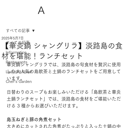
A
すべての記事
2025年5月7日
すべての記事
【華炎鍋 シャングリラ】淡路島の食
Information
材を堪能！ランチセット
Restaurants
華炎鍋シャングリラでは、淡路島の旬食材を贅沢に使用
した大人気の島飲茶と土鍋のランチセットをご用意して
Ladybird Road
います。
Chef's Garden
日替わりのスープもお楽しみいただける「島飲茶と華炎
土鍋ランチセット」では、淡路島の食材をご堪能いただ
ける 3 種からお選びいただけます。
島玉ねぎと豚の角煮セット
大きめにカットされた角煮がたっぷりと入った土鍋の中