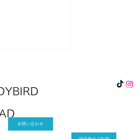
DYBIRD
AD
回にこにこマルシェ出店
介②✨
お問い合わせ