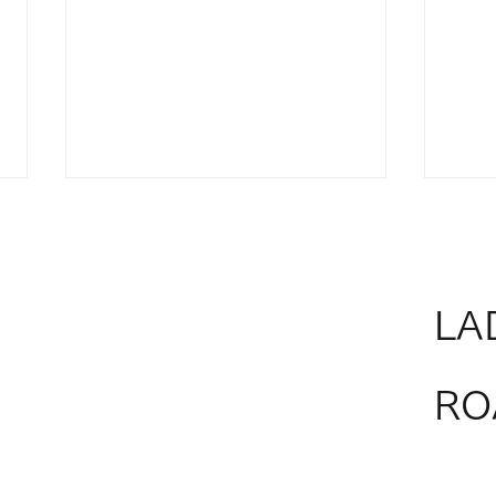
LA
RO
淡路シェフガーデン 新店舗オ
第４
ープンのお知らせ✨
者紹