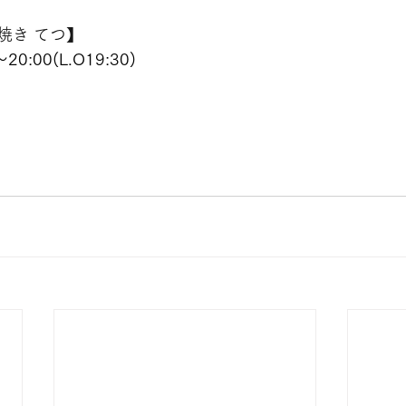
焼き てつ
】
0:00(L.O19:30)