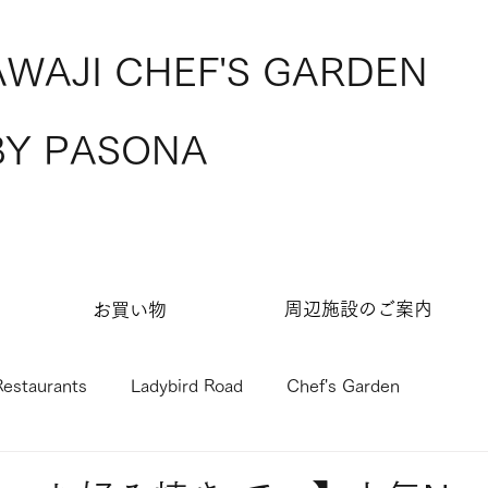
AWAJI CHEF'S GARDEN
BY PASONA
​周辺施設のご案内
お買い物​
Restaurants
Ladybird Road
Chef's Garden