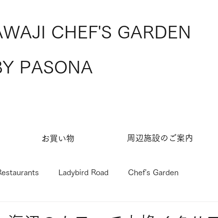
AWAJI CHEF'S GARDEN
BY PASONA
​周辺施設のご案内
お買い物​
Restaurants
Ladybird Road
Chef's Garden