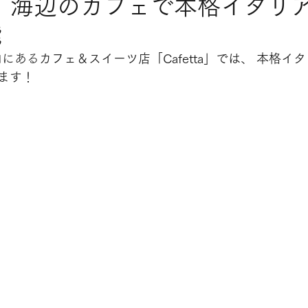
tta】海辺のカフェで本格イタリ
能
」内にある
カフェ＆スイーツ店「Cafetta」では、 本格イ
ます！