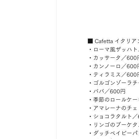
■ Cafetta イタ
・ローマ風ザッハト
・カッサータ／600
・カンノーロ／600
・ティラミス／600
・ゴルゴンゾーラチ
・ババ／600円
・季節のロールケーキ
・アマレーナのチェ
・ショコラタルト／6
・リンゴのブーケタ
・ダッチベイビーパン