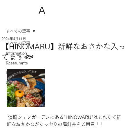
A
すべての記事
2024年4月11日
すべての記事
【HINOMARU】新鮮なおさかな入っ
Information
てます🐟
Restaurants
Ladybird Road
Chef's Garden
 淡路シェフガーデンにある"HINOWARU"はとれたて新
鮮なおさかながたっぷりの海鮮丼をご用意！！