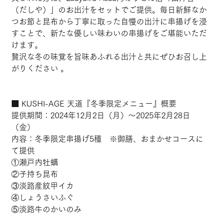
（だしや）」のお出汁をセットでご提供。毎日新鮮なか
つお節と昆布から丁寧に取った自慢の出汁に串揚げを浸
すことで、新たな優しい味わいの串揚げをご堪能いただ
けます。
贅沢な冬の味覚を旨味あふれる出汁と共にぜひお召し上
がりください 。
■ KUSHI-AGE 天道『冬季限定メニュー』概要
提供期間：2024年12月2日（月）～2025年2月28日
（金）
内容：冬季限定串揚げ5種　※御膳、おまかせコースに
て提供
①瀬戸内牡蠣
②子持ち昆布
③淡路産紋甲イカ
④しょうさいふぐ
⑤淡路牛のかいのみ