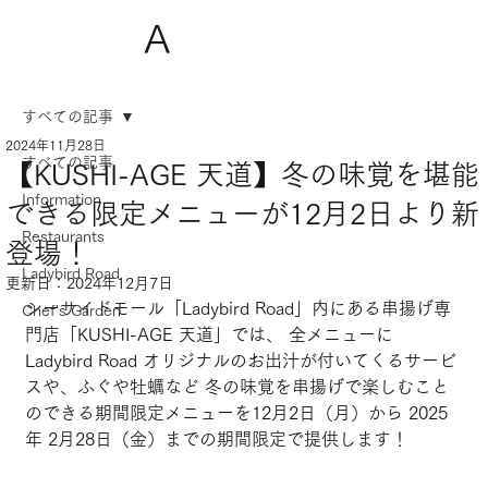
A
すべての記事
2024年11月28日
すべての記事
【KUSHI-AGE 天道】冬の味覚を堪能
Information
できる限定メニューが12月2日より新
Restaurants
登場！
Ladybird Road
更新日：
2024年12月7日
シーサイドモール「Ladybird Road」内にある串揚げ専
Chef's Garden
門店「KUSHI-AGE 天道」では、 全メニューに 
Ladybird Road オリジナルのお出汁が付いてくるサービ
スや、ふぐや牡蠣など 冬の味覚を串揚げで楽しむこと
のできる期間限定メニューを12月2日（月）から 2025
年 2月28日（金）までの期間限定で提供します！