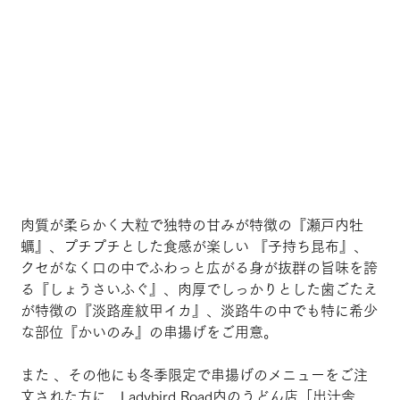
肉質が柔らかく大粒で独特の甘みが特徴の『瀬戸内牡
蠣』、プチプチとした食感が楽しい 『子持ち昆布』、
クセがなく口の中でふわっと広がる身が抜群の旨味を誇
る『しょうさいふぐ』、肉厚でしっかりとした歯ごたえ
が特徴の『淡路産紋甲イカ』、淡路牛の中でも特に希少
な部位『かいのみ』の串揚げをご用意。 
また 、その他にも冬季限定で串揚げのメニューをご注
文された方に、Ladybird Road内のうどん店「出汁舎