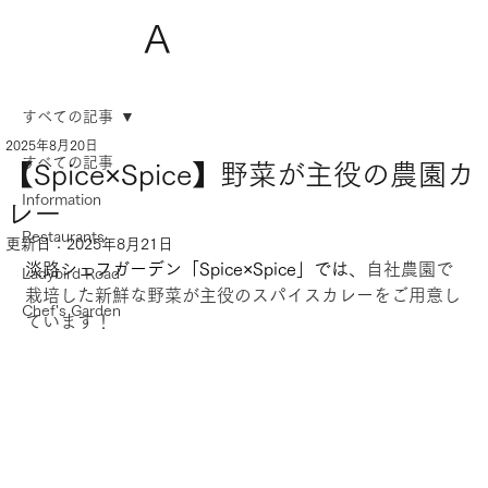
A
すべての記事
2025年8月20日
すべての記事
【Spice×Spice】野菜が主役の農園カ
Information
レー
Restaurants
更新日：
2025年8月21日
淡路シェフガーデン「Spice×Spice」では、
自社農園で
Ladybird Road
栽培した新鮮な野菜が主役のスパイスカレーをご用意し
Chef's Garden
ています！