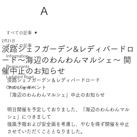
A
すべての記事
2月21日
すべての記事
淡路シェフガーデン&レディバードロ
Information
ード～海辺のわんわんマルシェ～ 開
Restaurants
催中止のお知らせ
Ladybird Road
淡路シェフガーデン＆レディバードロード
Chef's Garden
マルシェイベント
「海辺のわんわんマルシェ」中止のお知らせ
明日開催を予定しておりました、「海辺のわんわんマル
シェ」につきまして
強風予報および安全面を考慮し、やむを得ず開催を中止
させていただくこととなりました。