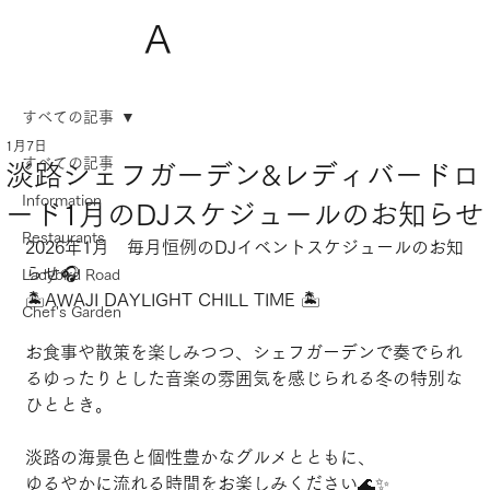
A
すべての記事
1月7日
すべての記事
淡路シェフガーデン&レディバードロ
Information
ード1月のDJスケジュールのお知らせ
Restaurants
2026年1月　毎月恒例のDJイベントスケジュールのお知
らせ🎧
Ladybird Road
🏝️AWAJI DAYLIGHT CHILL TIME 🏝️
Chef's Garden
お食事や散策を楽しみつつ、シェフガーデンで奏でられ
るゆったりとした音楽の雰囲気を感じられる冬の特別な
ひととき。
淡路の海景色と個性豊かなグルメとともに、
ゆるやかに流れる時間をお楽しみください🌊✨