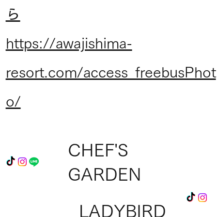
ら
https://awajishima-
resort.com/access_freebusPhot
o/
CHEF'S
GARDEN
LADYBIRD