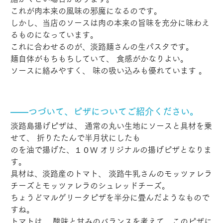
これが肉本来の風味の邪魔になるのです。
しかし、当店のソースは肉の本来の旨味を充分に味わえ
るものになっています。
これに合わせるのが、淡路麺さんの生パスタです。
麺自体がもちもちしていて、 食感がかなりよい。 
ソースに絡みやすく、 味の吸い込みも優れています 。
――つづいて、ピザについてご紹介ください。
淡路島揚げピザは、 通常の丸い生地にソースと具材を乗
せて、 折りたたんで半月状にしたも
のを油で揚げた、１０W オリジナルの揚げピザとなりま
す。
具材は、淡路産のトマト、 淡路牛乳さんのモッツァレラ
チーズとモッツァレラのシュレッドチーズ。
ちょうどマルゲリータピザを半分に畳んだようなもので
すね。
トマトは、 酸味と甘みのバランスを考えて、このピザに