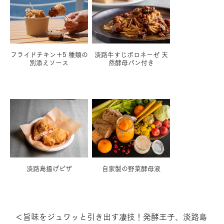
フライドチキン＋5 種類の
淡路牛すじボロネーゼ 天
別添えソース
然酵母パン付き
淡路島揚げピザ
自家製の野菜酵母液
＜旨味をジュワッと引き出す凄技！発酵王子、淡路島