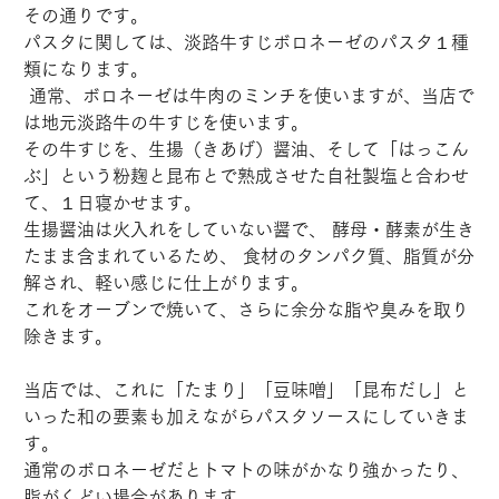
その通りです。
パスタに関しては、淡路牛すじボロネーゼのパスタ１種
類になります。
 通常、ボロネーゼは牛肉のミンチを使いますが、当店で
は地元淡路牛の牛すじを使います。
その牛すじを、生揚（きあげ）醤油、そして「はっこん
ぶ」という粉麹と昆布とで熟成させた自社製塩と合わせ
て、１日寝かせます。
生揚醤油は火入れをしていない醤で、 酵母・酵素が生き
たまま含まれているため、 食材のタンパク質、脂質が分
解され、軽い感じに仕上がります。
これをオーブンで焼いて、さらに余分な脂や臭みを取り
除きます。
当店では、これに「たまり」「豆味噌」「昆布だし」と
いった和の要素も加えながらパスタソースにしていきま
す。
通常のボロネーゼだとトマトの味がかなり強かったり、
脂がくどい場合があります。