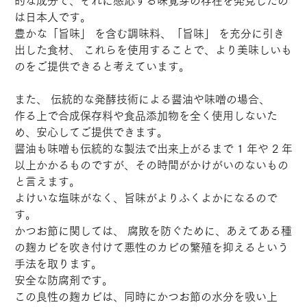
的な成分で、それに感応する味覚芽の存在を発見したの
は日本人です。
豊かな「旨味」 を含む調味料、「旨味」 を充分に引き
出した食材、 これらを使用することで、より美味しいも
のをご提供できると考えています。
また、 伝統的な発酵技術による醤油や味噌の場合、
作る上で合成保存料や食品添加物を全く使用しないた
め、安心してご提供できます。
醤油も味噌も伝統的な製法で出来上がるまで 1 年や 2 年
以上かかるものですが、その時間がかけがいのないもの
と言えます。
よけいな塩味がなく、旨味がよりふくよかになるので
す。
かつお節に関しては、 腐敗を防ぐために、あえてある種
の麹カビを吹き付けて悪性のカビの繁殖を抑えるという
手法を取ります。
安全な防腐剤です。
この良性の麹カビは、同時にかつお節の水分を吸い上