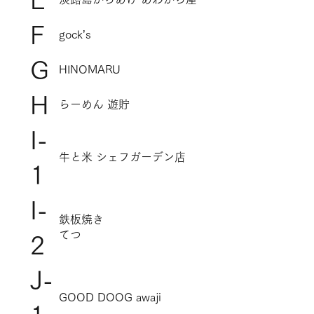
F
gock’s
G
HINOMARU
H
らーめん 遊貯
I-
牛と米 シェフガーデン店
1
I-
鉄板焼き
てつ
2
J-
GOOD DOOG awaji