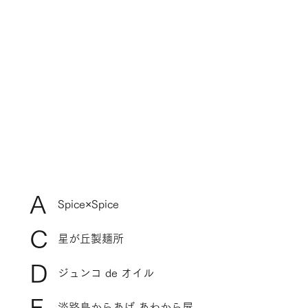
A
Spice×Spice
C
星が丘製麺所
D
ジュンコ de オイル
E
淡路島からあげ あわから屋