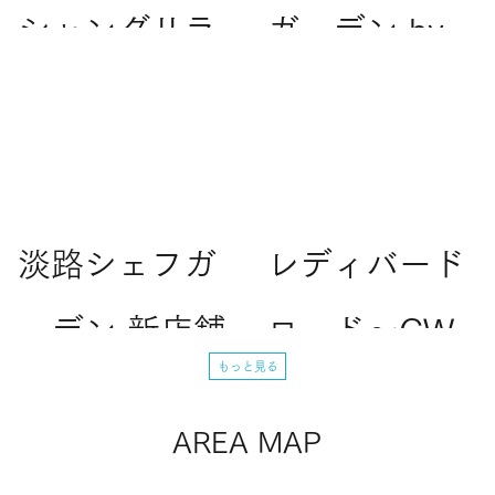
シャングリラ
ガーデン by
集中
2026年4月20日
🍜
PASONA」、
2025年9月4日
「Ladybird
2026年7月24日
Information
Ladybird Road
Road」 淡路
淡路シェフガ
レディバード
島西海岸へも
ーデン 新店舗
ロード～GW
っと気軽に！
もっと見る
オープンのお
は淡路島へ！
7月18日より
AREA MAP
知らせ✨
元気に営業中
駐車場料金を