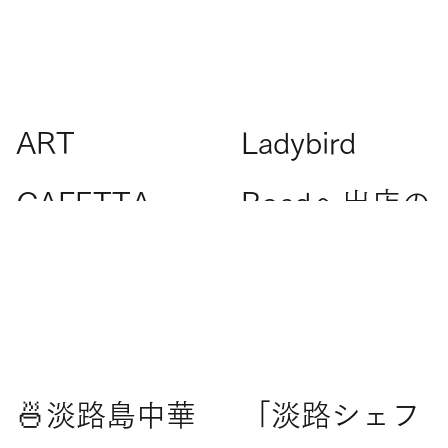
Information
Ladybird Road
ART
Ladybird
CAFETTA
Roadへ出店の
AWAJISHIMA
チャンス！
｜GW期間営
『シェフベン
Ladybird Road
業時間変更の
チャーズ』参
🍜淡路島中華
「淡路シェフ
お知らせ
加料理人を募