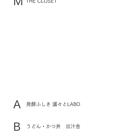
M
THE CLOSET
A
発酵ふしき 潺々とLABO
B
うどん・かつ丼 出汁舎