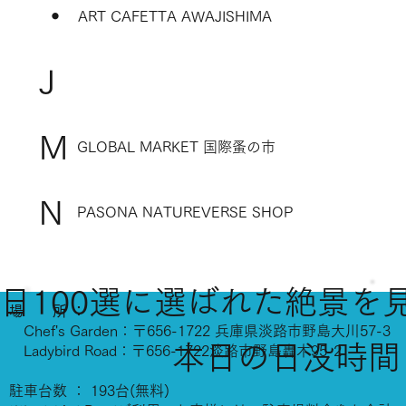
・
ART CAFETTA AWAJISHIMA
J
M
GLOBAL MARKET 国際蚤の市
N
PASONA NATUREVERSE SHOP
日100選に選ばれた絶景を
場 所 ：
Chef's Garden：〒656-1722 兵庫県淡路市野島大川57-3
本日の日没時間
Ladybird Road：〒656-1722淡路市野島轟木95-2
駐車台数 ： 193台(無料)