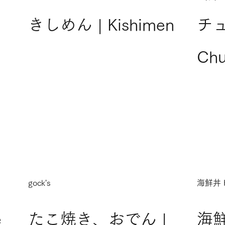
きしめん | Kishimen
チュ
Chu
gock's
海鮮丼 
e
たこ焼き、おでん |
海鮮