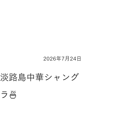
2026年7月24日
adybird Road
淡路島中華シャング
ラ🍜