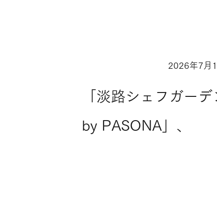
2026年7月
「淡路シェフガーデ
by PASONA」、
「Ladybird Road」 
路島西海岸へもっと
軽に！7月18日より