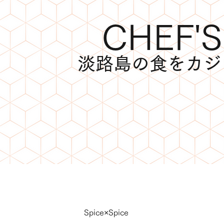
CHEF'
淡路島の食をカジ
Spice×Spice