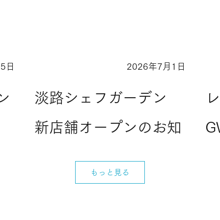
15日
2026年7月1日
Information
L
ン
淡路シェフガーデン
新店舗オープンのお知
G
淡
らせ✨
に
もっと見る
気
駐