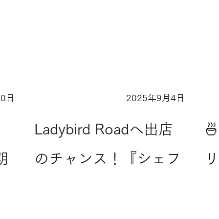
20日
2025年9月4日
Ladybird Road
L
Ladybird Roadへ出店

期
のチャンス！『シェフ
リ
知
ベンチャーズ』参加料
理人を募集中