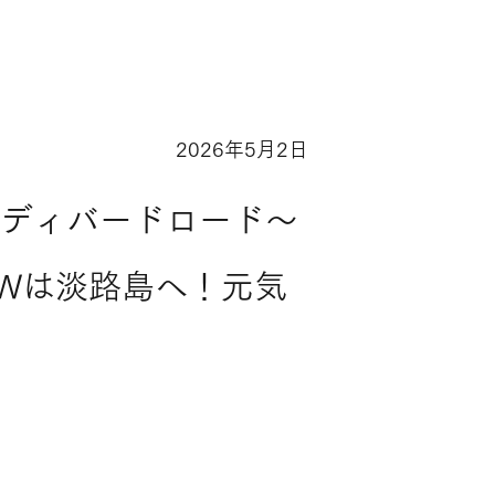
2026年5月2日
adybird Road
レディバードロード～
Wは淡路島へ！元気
営業中🌿～