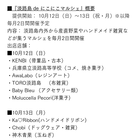
■『淡路島 de にこにこマルシェ』概要
　提供開始： 10月12日（日）～13日（祝・月）※以降
毎月2日間開催予定
内容： 淡路島内外から産直野菜やハンドメイド雑貨な
どが集うマルシェを毎月2日間開催
出店店舗：
■10月12日（日）
・KENBI（骨董品・古本）
・兵庫県立淡路高等学校（コメ、焼き菓子）
・AwaLabo（レジンアート）
・TORO淡路島　（布雑貨）
・Baby Bleu （アクセサリー類）
・Moluccella Pecori(洋菓子)
■10月13日（月）
・Ka♡Ribbon(ハンドメイドリボン)
・Chobi（ドッグウェア・雑貨）
・神木青果（玉ねぎ）