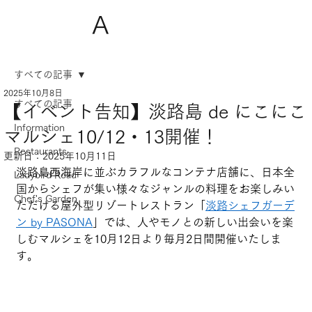
A
すべての記事
2025年10月8日
すべての記事
【イベント告知】淡路島 de にこにこ
Information
マルシェ10/12・13開催！
Restaurants
更新日：
2025年10月11日
淡路島西海岸に並ぶカラフルなコンテナ店舗に、日本全
Ladybird Road
国からシェフが集い様々なジャンルの料理をお楽しみい
Chef's Garden
ただける屋外型リゾートレストラン「
淡路シェフガーデ
ン by PASONA
」では、人やモノとの新しい出会いを楽
しむマルシェを10月12日より毎月2日間開催いたしま
す。 